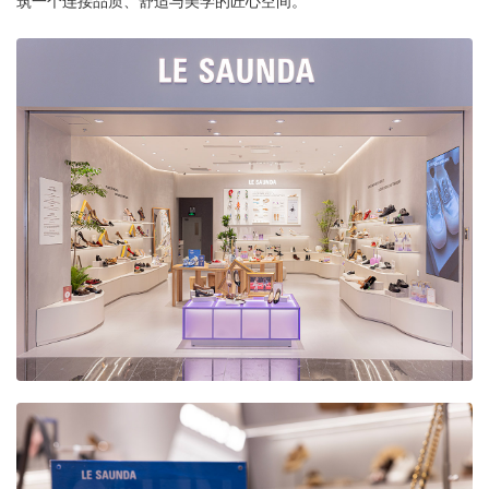
筑一个连接品质、舒适与美学的匠心空间。