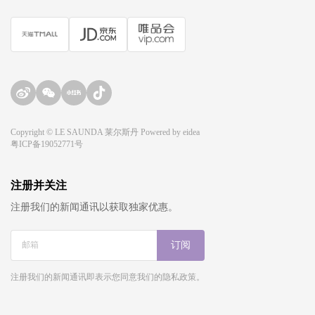
Copyright © LE SAUNDA 莱尔斯丹 Powered by
eidea
粤ICP备19052771号
注册并关注
注册我们的新闻通讯以获取独家优惠。
订阅
注册我们的新闻通讯即表示您同意我们的隐私政策。