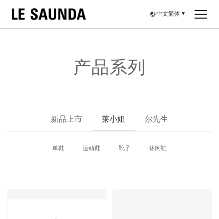
中文简体
▼
产品系列
新品上市
莱小姐
尔先生
单鞋
运动鞋
靴子
休闲鞋