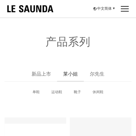
中文简体
▼
产品系列
新品上市
莱小姐
尔先生
单鞋
运动鞋
靴子
休闲鞋